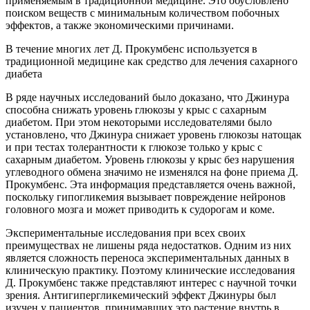
применяемым в традиционной медицине. Это обусловлено
поиском веществ с минимальным количеством побочных
эффектов, а также экономическими причинами.
В течение многих лет Д. Прокумбенс используется в
традиционной медицине как средство для лечения сахарного
диабета
В ряде научных исследований было доказано, что Джинура
способна снижать уровень глюкозы у крыс с сахарным
диабетом. При этом некоторыми исследователями было
установлено, что Джинура снижает уровень глюкозы натощак
и при тестах толерантности к глюкозе только у крыс с
сахарным диабетом. Уровень глюкозы у крыс без нарушения
углеводного обмена значимо не изменялся на фоне приема Д.
Прокумбенс. Эта информация представляется очень важной,
поскольку гипогликемия вызывает повреждение нейронов
головного мозга и может приводить к судорогам и коме.
Экспериментальные исследования при всех своих
преимуществах не лишены ряда недостатков. Одним из них
является сложность переноса экспериментальных данных в
клиническую практику. Поэтому клинические исследования
Д. Прокумбенс также представляют интерес с научной точки
зрения. Антигипергликемический эффект Джинуры был
изучен у пациентов, принимавших это растение внутрь в