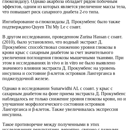
глюкозидазу). Однако акарбоза обладает рядом побочным
эффектов, одним из которых является увеличение массы тела,
что повышает риск сахарного диабета 2-го типа.
Ингибирование α-глюкозидазы Д. Прокумбенс было также
подтверждено Quyen Thi My Le с соавт.
В другом исследовании, проведенном Zurina Hassan с соавт.
(2010), было установлено, что водный экстракт Д.
Прокумбенс способствовал снижению уровня глюкозы в
крови крыс с сахарным диабетом за счет значительного
увеличения поглощения глюкозы мышечными тканями. При
этом в исследованиях in vivo и in vitro не было выявлено
значимого влияния экстракта Д. Прокумбенс на уровень
инсулина и состояние β-клеток островков Лангерганса в
поджелудочной железе.
Однако в исследовании Sunarwidhi AL с соавт. у крыс с
сахарным диабетом на фоне приема экстракта Д. Прокумбенс
наблюдалось не только снижение уровня глюкозы крови, но и
улучшение морфологического состояния островков
Лангерганса и β-клеток. Также увеличивалась экспрессия
инсулина.
Такое противоречие между полученными в этих
исследованиях результатами, вероятно, связано с разными