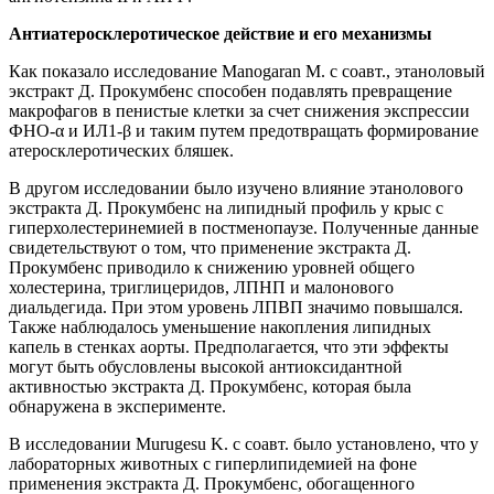
Антиатеросклеротическое действие и его механизмы
Как показало исследование Manogaran M. с соавт., этаноловый
экстракт Д. Прокумбенс способен подавлять превращение
макрофагов в пенистые клетки за счет снижения экспрессии
ФНО-α и ИЛ1-β и таким путем предотвращать формирование
атеросклеротических бляшек.
В другом исследовании было изучено влияние этанолового
экстракта Д. Прокумбенс на липидный профиль у крыс с
гиперхолестеринемией в постменопаузе. Полученные данные
свидетельствуют о том, что применение экстракта Д.
Прокумбенс приводило к снижению уровней общего
холестерина, триглицеридов, ЛПНП и малонового
диальдегида. При этом уровень ЛПВП значимо повышался.
Также наблюдалось уменьшение накопления липидных
капель в стенках аорты. Предполагается, что эти эффекты
могут быть обусловлены высокой антиоксидантной
активностью экстракта Д. Прокумбенс, которая была
обнаружена в эксперименте.
В исследовании Murugesu K. с соавт. было установлено, что у
лабораторных животных с гиперлипидемией на фоне
применения экстракта Д. Прокумбенс, обогащенного