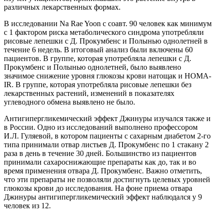
различных лекарственных формах.
В исследовании Na Rae Yoon с соавт. 90 человек как минимум
с 1 фактором риска метаболического синдрома употребляли
рисовые лепешки с Д. Прокумбенс и Полынью однолетней в
течение 6 недель. В итоговый анализ были включены 60
пациентов. В группе, которая употребляла лепешки с Д.
Прокумбенс и Полынью однолетней, было выявлено
значимое снижение уровня глюкозы крови натощак и HOMA-
IR. В группе, которая употребляла рисовые лепешки без
лекарственных растений, изменений в показателях
углеводного обмена выявлено не было.
Антигипергликемический эффект Джинуры изучался также и
в России. Одно из исследований выполнено профессором
И.Л. Гуляевой, в котором пациенты с сахарным диабетом 2-го
типа принимали отвар листьев Д. Прокумбенс по 1 стакану 2
раза в день в течение 30 дней. Большинство из пациентов
принимали сахароснижающие препараты как до, так и во
время применения отвара Д. Прокумбенс. Важно отметить,
что эти препараты не позволяли достигнуть целевых уровней
глюкозы крови до исследования. На фоне приема отвара
Джинуры антигипергликемический эффект наблюдался у 9
человек из 12.