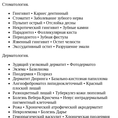
Стоматология.
Гингивит • Кариес дентинный
Стоматит • Заболевание зубного нерва
Пульпит острый • Отслойка десны
Некротический гингивит • Зубные камни
Парадонтоз • Фолликулярная киста
Периодонтоз • Зубная фистула
Язвенный гингивит • Остит челюсти
Экссудативный остит • Разрушение эмали
Дерматология.
Зудящий узелковый дерматит • Фотодерматоз
Экзема • Базилиома
Пиодермия • Псориаз
Дерматит Дюринга • Базально-кистозная папиллома
Ангиофиброматоз липидноклеточный • Красный
плоский лишай
Разноцветный лишай • Туберкулез кожи люпозный
Болезнь Вебера-Крисчена • Невус интрадермальный
пигментный клеточный
Рожа • Хронический атрофический акродерматит
Невролемома • Болезнь Дарье
Геморрагический васкулит • Хроническая пиодермия