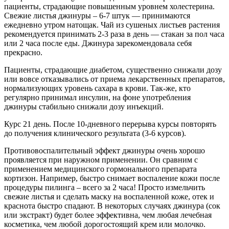
пациенты, страдающие повышенным уровнем холестерина.
Свежие листья джинуры – 6-7 штук — принимаются
ежедневно утром натощак. Чай из сушеных листьев растения
рекомендуется принимать 2-3 раза в день — стакан за пол часа
или 2 часа после еды. Джинура зарекомендовала себя
прекрасно.
Пациенты, страдающие диабетом, существенно снижали дозу
или вовсе отказывались от приема лекарственных препаратов,
нормализующих уровень сахара в крови. Так-же, кто
регулярно принимал инсулин, на фоне употребления
джинуры стабильно снижали дозу инъекций.
Курс 21 день. После 10-дневного перерыва курсы повторять
до получения клинического результата (3-6 курсов).
Противовоспалительный эффект джинуры очень хорошо
проявляется при наружном применении. Он сравним с
применением медицинского гормонального препарата
кортизон. Например, быстро снимает воспаление кожи после
процедуры пилинга – всего за 2 часа! Просто измельчить
свежие листья и сделать маску на воспаленной коже, отек и
краснота быстро спадают. В некоторых случаях джинура (сок
или экстракт) будет более эффективна, чем любая лечебная
косметика, чем любой дорогостоящий крем или молочко.