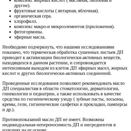
комплекс жирных кислот ( масляная, липоевая и
другие).
фруктовые кислоты ( янтарная, яблочная).
органическая сера.
хлорофилл.
комплекс макро-и микроэлементов (приложения).
фитогормоны.
эфирные масла.
Необходимо подчеркнуть, что нашими исследованиями
показано, что термическая обработка сушенных листьев ДП
приводит к активизации биологически-активных веществ,
находящихся в данном растении, и сопровождается
интенсивным выходом из клеток ДП эфирных масел, жирных
кислот и других биологически-активных соединений.
Проведенные исследования позволяют рекомендовать масло
ДП специалистам в области стоматологии, дерматологии,
гинекологии и педиатрии, а также использовать в качестве
средства по гигиеническому уходу ( зубные пасты, лосьоны,
кремы, гели, гигиенические салфетки и прокладки, памперсы
и др.).
Противопоказаний масло ДП не имеет. Возможны
индивидуальная непереносимость ДП и ингредиентов в
изделиях на ее основе.