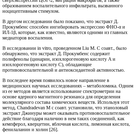
сверхэкспрессии ЦОГ-2, миграции макрофагов, а также
образованием воспалительного инфильтрата, вызванного
ноцицептивным стимулом.
В другом исследовании было показано, что экстракт Д.
Прокумбенс способен ингибировать экспрессию ФНО-α и
ИЛ-1β, которые, как известно, являются одними из главных
медиаторов воспаления.
В исследовании in vitro, проведенном Liu M. С соавт., было
обнаружено, что экстракт Д. Прокумбенс содержит
полифенолы (цинарин, изохлорогеновую кислоту A и
изохлорогеновую кислоту C), обладающие
противовоспалительной и антиоксидантной активностью.
В последнее время появилось новое направление в
медицинских научных исследованиях – метаболомика. Одним
из ее методов является использование спектрометрии на
основе ядерного магнитного резонанса для определения
молекулярного состава химических веществ. Используя этот
метод, Chandradevan M с соавт. установили, что этаноловый
экстракт Джинуры может оказывать противовоспалительное
действие благодаря наличию в нем таких соединений, как
кемпферол, кверцетин, яблочная кислота, лимонная кислота,
фенилаланин и холин [26].