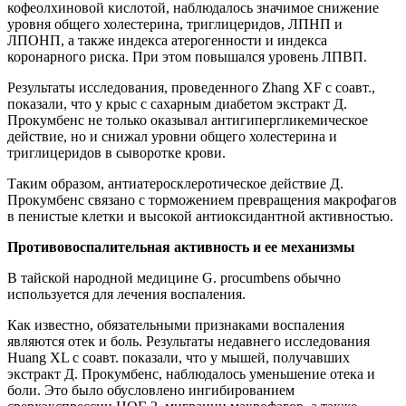
кофеолхиновой кислотой, наблюдалось значимое снижение
уровня общего холестерина, триглицеридов, ЛПНП и
ЛПОНП, а также индекса атерогенности и индекса
коронарного риска. При этом повышался уровень ЛПВП.
Результаты исследования, проведенного Zhang XF с соавт.,
показали, что у крыс с сахарным диабетом экстракт Д.
Прокумбенс не только оказывал антигипергликемическое
действие, но и снижал уровни общего холестерина и
триглицеридов в сыворотке крови.
Таким образом, антиатеросклеротическое действие Д.
Прокумбенс связано с торможением превращения макрофагов
в пенистые клетки и высокой антиоксидантной активностью.
Противовоспалительная активность и ее механизмы
В тайской народной медицине G. procumbens обычно
используется для лечения воспаления.
Как известно, обязательными признаками воспаления
являются отек и боль. Результаты недавнего исследования
Huang XL с соавт. показали, что у мышей, получавших
экстракт Д. Прокумбенс, наблюдалось уменьшение отека и
боли. Это было обусловлено ингибированием