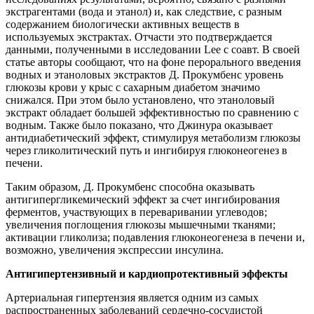
экстрагентами (вода и этанол) и, как следствие, с разным
содержанием биологически активных веществ в
используемых экстрактах. Отчасти это подтверждается
данными, полученными в исследовании Lee с соавт. В своей
статье авторы сообщают, что на фоне перорального введения
водных и этаноловых экстрактов Д. Прокумбенс уровень
глюкозы крови у крыс с сахарным диабетом значимо
снижался. При этом было установлено, что этаноловый
экстракт обладает большей эффективностью по сравнению с
водным. Также было показано, что Джинура оказывает
антидиабетический эффект, стимулируя метаболизм глюкозы
через гликолитический путь и ингибируя глюконеогенез в
печени.
Таким образом, Д. Прокумбенс способна оказывать
антигипергликемический эффект за счет ингибирования
ферментов, участвующих в переваривании углеводов;
увеличения поглощения глюкозы мышечными тканями;
активации гликолиза; подавления глюконеогенеза в печени и,
возможно, увеличения экспрессии инсулина.
Антигипертензивный и кардиопротективный эффекты
Артериальная гипертензия является одним из самых
распространенных заболеваний сердечно-сосудистой