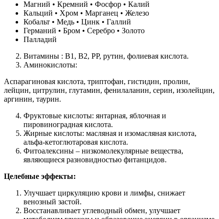
Магний • Кремний • Фосфор • Калий
Кальций • Хром • Марганец • Железо
Кобальт • Медь • Цинк • Галлий
Германий • Бром • Серебро • Золото
Палладий
Витамины : В1, В2, РР, рутин, фолиевая кислота.
Аминокислоты:
Аспарагиновая кислота, триптофан, гистидин, пролин,
лейцин, цитрулин, глутамин, фенилаланин, серин, изолейцин,
аргинин, таурин.
Фруктовые кислоты: янтарная, яблочная и
пировиноградная кислота.
Жирные кислоты: масляная и изомасляная кислота,
альфа-кетоглютаровая кислота.
Фитоалексины – низкомолекулярные вещества,
являющиеся разновидностью фитанцидов.
Целебные эффекты:
Улучшает циркуляцию крови и лимфы, снижает
венозный застой.
Восстанавливает углеводный обмен, улучшает