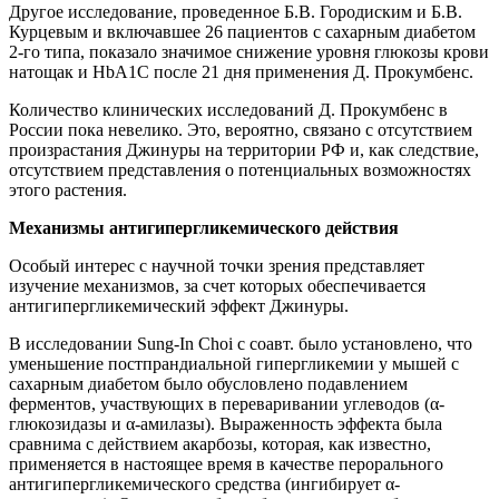
Другое исследование, проведенное Б.В. Городиским и Б.В.
Курцевым и включавшее 26 пациентов с сахарным диабетом
2-го типа, показало значимое снижение уровня глюкозы крови
натощак и HbA1C после 21 дня применения Д. Прокумбенс.
Количество клинических исследований Д. Прокумбенс в
России пока невелико. Это, вероятно, связано с отсутствием
произрастания Джинуры на территории РФ и, как следствие,
отсутствием представления о потенциальных возможностях
этого растения.
Механизмы антигипергликемического действия
Особый интерес с научной точки зрения представляет
изучение механизмов, за счет которых обеспечивается
антигипергликемический эффект Джинуры.
В исследовании Sung-In Choi с соавт. было установлено, что
уменьшение постпрандиальной гипергликемии у мышей с
сахарным диабетом было обусловлено подавлением
ферментов, участвующих в переваривании углеводов (α-
глюкозидазы и α-амилазы). Выраженность эффекта была
сравнима с действием акарбозы, которая, как известно,
применяется в настоящее время в качестве перорального
антигипергликемического средства (ингибирует α-