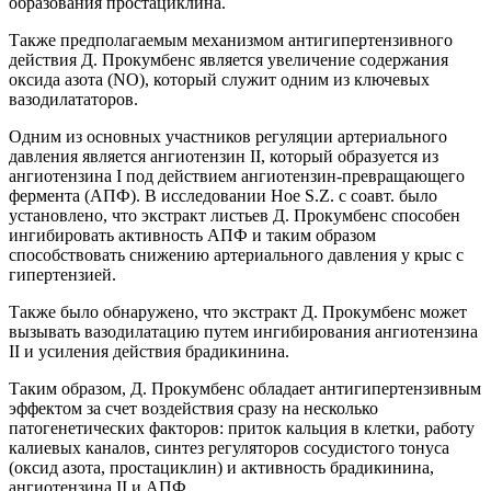
образования простациклина.
Также предполагаемым механизмом антигипертензивного
действия Д. Прокумбенс является увеличение содержания
оксида азота (NO), который служит одним из ключевых
вазодилататоров.
Одним из основных участников регуляции артериального
давления является ангиотензин II, который образуется из
ангиотензина I под действием ангиотензин-превращающего
фермента (АПФ). В исследовании Hoe S.Z. с соавт. было
установлено, что экстракт листьев Д. Прокумбенс способен
ингибировать активность АПФ и таким образом
способствовать снижению артериального давления у крыс с
гипертензией.
Также было обнаружено, что экстракт Д. Прокумбенс может
вызывать вазодилатацию путем ингибирования ангиотензина
II и усиления действия брадикинина.
Таким образом, Д. Прокумбенс обладает антигипертензивным
эффектом за счет воздействия сразу на несколько
патогенетических факторов: приток кальция в клетки, работу
калиевых каналов, синтез регуляторов сосудистого тонуса
(оксид азота, простациклин) и активность брадикинина,
ангиотензина II и АПФ.