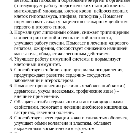
метаболизм глюкозы и образование энергии в организме
( стимулирует работу энергетических станций клеток-
митохондрий миокарда, клеток крови, нейросенсорных
клеток гипоталамуса, эпифиза, гипофиза ). Помогает
нормализовать сахар у пациентов с сахарным диабетом
первого и второго типов.
Нормализует липоидный обмен, снижает триглицериды
и холестерин низкой и очень низкой плотности,
улучшает работу печени. Помогает в лечении жирового
гепатоза, ожирения, способствует снижению излишней
массы тела, обладает желчегонным действием.
Улучшает работу иммунной системы и нормализует
клеточный иммунитет.
Способствует стабилизации артериального давления,
предупреждает развитие сердечно- сосудистых
заболеваний и атеросклероза.
Помогает при лечении различных заболеваний кожи (
дерматозы, укусы насекомых, трофические язвы ) –
внешнее применение.
Обладает антибактериальными и антикандидозными
свойствами, помогает в лечении дисбиозов кишечника,
гастритах, язвенной болезни.
Способствует регенерации кожи и слизистых оболочек,
улучшает обмен коллагена и эластазы, обладает
выраженным косметическим эффектом.