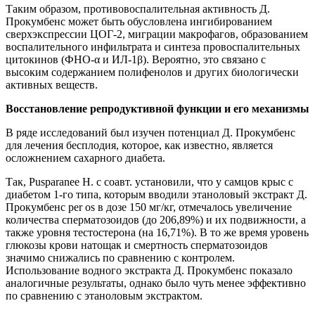
Таким образом, противовоспалительная активность Д.
Прокумбенс может быть обусловлена ингибированием
сверхэкспрессии ЦОГ-2, миграции макрофагов, образованием
воспалительного инфильтрата и синтеза провоспалительных
цитокинов (ФНО-α и ИЛ-1β). Вероятно, это связано с
высоким содержанием полифенолов и других биологически
активных веществ.
Восстановление репродуктивной функции и его механизмы
В ряде исследований был изучен потенциал Д. Прокумбенс
для лечения бесплодия, которое, как известно, является
осложнением сахарного диабета.
Так, Pusparanee H. с соавт. установили, что у самцов крыс с
диабетом 1-го типа, которым вводили этаноловый экстракт Д.
Прокумбенс per os в дозе 150 мг/кг, отмечалось увеличение
количества сперматозоидов (до 206,89%) и их подвижности, а
также уровня тестостерона (на 16,71%). В то же время уровень
глюкозы крови натощак и смертность сперматозоидов
значимо снижались по сравнению с контролем.
Использование водного экстракта Д. Прокумбенс показало
аналогичные результаты, однако было чуть менее эффективно
по сравнению с этаноловым экстрактом.