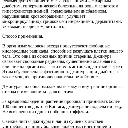
Рекомендуется пациентам с заболеваниями – сахарным
диабетом, гипертонической болезнью, жировым гепатозом,
гиперхолистеринемией, гормональным дисбалансом,
нарушениями кровообращения ( улучшает
микроциркуляцию), грибковыми инфекциями, дерматитами,
экземами, псориазом, витилиго.
Способ применения.
В организме человека всегда присутствуют свободные
кислородные радикалы, способные разрушать клетки нашего
тела. Это одна из основных причин старения. Джинура
связывает свободные радикалы, существенно ослабляя их
влияние на организм, — это и есть антиоксидантный эффект.
Этим обусловлена эффективность джинуры при диабете, а
также мощное противовоспалительное действие.
Джинура способна омолаживать кожу и внутренние органы,
отсюда и имя: «шпинат долголетия».
За время наблюдений растение пробовали принимать более
100 пациентов доктора Костаса, джинура не подвела ни разу.
Не выявлено ни одного побочного эффекта.
Свежие листья джинуры и чай из сушеных листьев
употребляли в пищу больные диабетом, гипертонией и