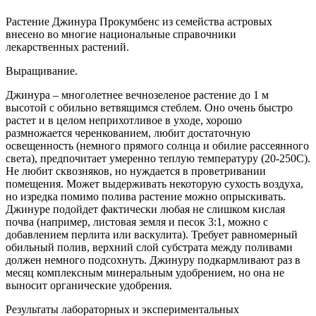
Растение Джинура Прокумбенс из семейства астровых
внесено во многие национальные справочники
лекарственных растений.
Выращивание.
Джинура – многолетнее вечнозеленое растение до 1 м
высотой с обильно ветвящимся стеблем. Оно очень быстро
растет и в целом неприхотливое в уходе, хорошо
размножается черенкованием, любит достаточную
освещенность (немного прямого солнца и обилие рассеянного
света), предпочитает умеренно теплую температуру (20-250С).
Не любит сквозняков, но нуждается в проветривании
помещения. Может выдерживать некоторую сухость воздуха,
но изредка помимо полива растение можно опрыскивать.
Джинуре подойдет фактически любая не слишком кислая
почва (например, листовая земля и песок 3:1, можно с
добавлением перлита или васкулита). Требует равномерный
обильный полив, верхний слой субстрата между поливами
должен немного подсохнуть. Джинуру подкармливают раз в
месяц комплексным минеральным удобрением, но она не
выносит органические удобрения.
Результаты лабораторных и экспериментальных