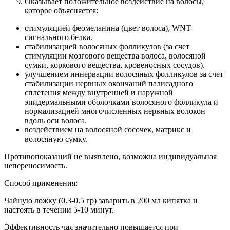
Оказывает положительное воздействие на волосы,
которое объясняется:
стимуляцией феомеланина (цвет волоса), WNT-
сигнального белка.
стабилизацией волосяных фолликулов (за счет
стимуляции мозгового вещества волоса, волосяной
сумки, коркового вещества, кровеносных сосудов).
улучшением иннервации волосяных фолликулов за счет
стабилизации нервных окончаний палисадного
сплетения между внутренней и наружной
эпидермальными оболочками волосяного фолликула и
нормализацией многочисленных нервных волокон
вдоль оси волоса.
воздействием на волосяной сосочек, матрикс и
волосяную сумку.
Противопоказаний не выявлено, возможна индивидуальная
непереносимость.
Способ применения:
Чайную ложку (0.3-0.5 гр) заварить в 200 мл кипятка и
настоять в течении 5-10 минут.
Эффективность чая значительно повышается при