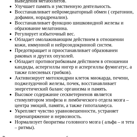
выведения метаболитов.
Улучшает память и умственную деятельность.
Восстанавливает нейромедиаторный обмен ( сератонин,
дофамин, норадреналин).
Восстанавливает функцию шишковидной железы и
образование мелатонина.
Регулирует избыточный вес.
Обладает омолаживающим действием в отношении
кожи, иммунной и нейроэндокринной систем.
Предотвращает и приостанавливает образованеи
раковых и других опухолей.
Обладает противогрибковым действием в отношении
кандиды, аспергиллы нигер и аспергиллы фумигатус, а
также плесневых грибков).
Активизирует митохондрии клеток миокарда, печени,
поджелудочной железы, почек, восстанавливает
энергетический баланс организма и память.
Высокое содержание сескветерненов является
стимулятором эпифиза и лимбического отдела мозга –
центра эмоций, памяти, а также гипоталамуса.
Укрепляет чувство уравновешенности, устраняет
перенапряжение и нервозность.
Нормализует биоритмы головного мозга ( альфа – и тета
– ритмы).