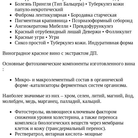
Болезнь Прингля (Тип Бальцера) • Туберкулез кожи
папуло-некротический
Фиброма лентикулярная • Бородавка старческая
Пигментная крапивница • Псориазоформный себороид
Ангиокератома Мибелли • Превдофурункулез
Красный отрубевидный лишай Девержи • Фолликулит
Красные угри • Угри
Сикоз простой • Туберкулез кожи. Индуративная форма
Виноградное красное вино с экстрактом ДП.
Основные фитохимические компоненты изготовленного вина
:
Микро- и макроэлементный состав в органической
форме -катализаторы ферментных систем организма.
Наиболее значимые из них – хром, селен, литий, магний, йод,
молибден, медь, марганец, палладий, кальций.
Фитостеролы, являющиеся ключевым фактором
снижения уровня холестерина, а также переноса
комплекса биологических веществ через мембраны
клеток и кожу (трансдермальный перенос).
Рествератрол, янтарная кислота- мощные