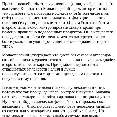
Против овощей и быстрых углеводов (каши, хлеб, картошка)
выступил Константин Монастырский, врач, автор книг на
тему диабета. Он проводил исследования (в том числе и на
себе) и вывел рацион так называемого функционального
питания без углеводов и клетчатки. Он сам болел диабетом
второго типа и смог контролировать сахар в крови при
помощи правильно подобранных продуктов. Он выступает за
преодоление диабета без медикаментозных средств и тем
более уколов инсулина (речь идет только о диабете второго
типа).
Монастырский утверждает, что диета без сахара и углеводов
способна снизить уровень глюкозы в крови и вылечить диабет
второго типа без лекарств. При диабете первого типа
отказываться от лекарств нельзя и лучше
проконсультироваться с врачами, прежде чем переходить на
новую систему питания.
В наше время многие люди питаются углеводной пищей,
потому что так проще, дешевле, быстрее и вкуснее. Булочка
на завтрак, макароны на обед, картошка или пицца на ужин.
Ну и что-нибудь сладкое: конфетка, банан, пирожок, сок
апельсина… Либо по совету диетологов переходят на пищу
со сложными углеводами: каши, отрубной хлеб и т.д. Но
углеводы, попадая в кровь, в любом случае повышают