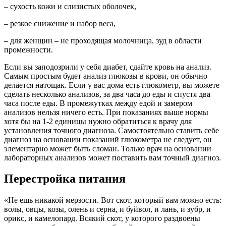
– сухость кожи и слизистых оболочек,
– резкое снижение и набор веса,
– для женщин – не проходящая молочница, зуд в области
промежности.
Если вы заподозрили у себя диабет, сдайте кровь на анализ.
Самым простым будет анализ глюкозы в крови, он обычно
делается натощак. Если у вас дома есть глюкометр, вы можете
сделать несколько анализов, за два часа до еды и спустя два
часа после еды. В промежутках между едой и замером
анализов нельзя ничего есть. При показаниях выше нормы
хотя бы на 1-2 единицы нужно обратиться к врачу для
установления точного диагноза. Самостоятельно ставить себе
диагноз на основании показаний глюкометра не следует, он
элементарно может быть сломан. Только врач на основании
лабораторных анализов может поставить вам точный диагноз.
Перестройка питания
«Не ешь никакой мерзости. Вот скот, который вам можно есть:
волы, овцы, козы, олень и серна, и буйвол, и лань, и зубр, и
орикс, и камелопард. Всякий скот, у которого раздвоены