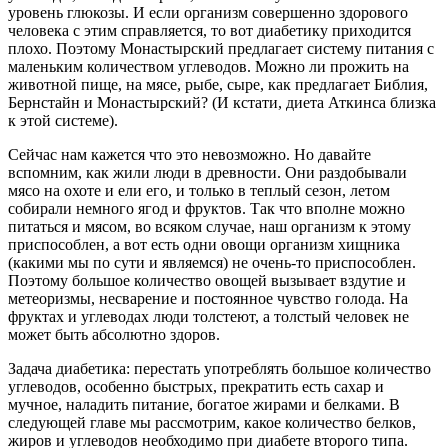
уровень глюкозы. И если организм совершенно здорового
человека с этим справляется, то вот диабетику приходится
плохо. Поэтому Монастырский предлагает систему питания с
маленьким количеством углеводов. Можно ли прожить на
животной пище, на мясе, рыбе, сыре, как предлагает Библия,
Бернстайн и Монастырский? (И кстати, диета Аткинса близка
к этой системе).
Сейчас нам кажется что это невозможно. Но давайте
вспомним, как жили люди в древности. Они раздобывали
мясо на охоте и ели его, и только в теплый сезон, летом
собирали немного ягод и фруктов. Так что вполне можно
питаться и мясом, во всяком случае, наш организм к этому
приспособлен, а вот есть одни овощи организм хищника
(какими мы по сути и являемся) не очень-то приспособлен.
Поэтому большое количество овощей вызывает вздутие и
метеоризмы, несварение и постоянное чувство голода. На
фруктах и углеводах люди толстеют, а толстый человек не
может быть абсолютно здоров.
Задача диабетика: перестать употреблять большое количество
углеводов, особенно быстрых, прекратить есть сахар и
мучное, наладить питание, богатое жирами и белками. В
следующей главе мы рассмотрим, какое количество белков,
жиров и углеводов необходимо при диабете второго типа.