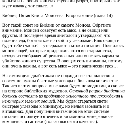
копыта и на обоих копытах глубокий разрез, и который скот
жует жвачку, тот ешьте…»
Библия, Пятая Книга Моисеева. Второзаконие (глава 14)
Вот такой совет из Библии от самого Моисея. Обратите
внимание, Моисей советует есть мясо, а не овощи или
фрукты. В последнее время диетологи утверждают, что
полезна еда, богатая клетчаткой и углеводами. Ешь овощи и
будет тебе счастье! – утверждают знатоки питания. Появилось
много людей, которые придерживаются вегетарианства,
исходя из соображений религиозных или опасаясь кармы за
убийство живого существа. В овощах есть витамины, потому
они очень важны, а вот есть мясо – это практически грех…
На самом деле диабетикам не подходит вегетарианство и
совсем не нужны быстрые углеводы в большом количестве.
Так что в этом вопросе мы с вами будем не модными, а скорее
на стороне библейских мудрецов.
Основной рацион диабетика
должен состоять из продуктов животного происхождения и
некоторых зеленых овощей
. Мы будем стараться свети
быстрые углеводы к минимуму, но нельзя забывать и о
витаминах. Для получения витаминов на этой системе
питания используется зелень и витаминно-минеральные
комплексы из аптеки (только высокого качества).