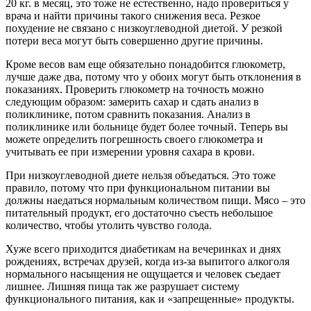
20 кг. в месяц, это тоже не естественно, надо провериться у
врача и найти причины такого снижения веса. Резкое
похудение не связано с низкоуглеводной диетой. У резкой
потери веса могут быть совершенно другие причины.
Кроме весов вам еще обязательно понадобится глюкометр,
лучше даже два, потому что у обоих могут быть отклонения в
показаниях. Проверить глюкометр на точность можно
следующим образом: замерить сахар и сдать анализ в
поликлинике, потом сравнить показания. Анализ в
поликлинике или больнице будет более точный. Теперь вы
можете определить погрешность своего глюкометра и
учитывать ее при измерении уровня сахара в крови.
При низкоуглеводной диете нельзя объедаться. Это тоже
правило, потому что при функциональном питании вы
должны наедаться нормальным количеством пищи. Мясо – это
питательный продукт, его достаточно съесть небольшое
количество, чтобы утолить чувство голода.
Хуже всего приходится диабетикам на вечеринках и днях
рождениях, встречах друзей, когда из-за выпитого алкоголя
нормального насыщения не ощущается и человек съедает
лишнее. Лишняя пища так же разрушает систему
функционального питания, как и «запрещенные» продукты.