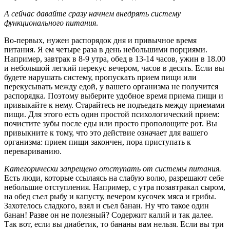
А сейчас давайте сразу начнем внедрять систему
функционального питания
.
Во-первых, нужен распорядок дня и привычное время
питания. Я ем четыре раза в день небольшими порциями.
Например, завтрак в 8-9 утра, обед в 13-14 часов, ужин в 18.00
и небольшой легкий перекус вечером, часов в десять. Если вы
будете нарушать систему, пропускать прием пищи или
перекусывать между едой, у вашего организма не получится
распорядка. Поэтому выберите удобное время приема пищи и
привыкайте к нему. Старайтесь не подъедать между приемами
пищи. Для этого есть один простой психологический прием:
почистите зубы после еды или просто прополощите рот. Вы
привыкните к тому, что это действие означает для вашего
организма: прием пищи закончен, пора приступать к
перевариванию.
Категорически запрещено отступать от системы питания.
Есть люди, которые ссылаясь на слабую волю, разрешают себе
небольшие отступления. Например, с утра позавтракал сыром,
на обед съел рыбу и капусту, вечером кусочек мяса и грибы.
Захотелось сладкого, взял и съел банан. Ну что такое один
банан! Разве он не полезный? Содержит калий и так далее.
Так вот, если вы диабетик, то бананы вам нельзя. Если вы три