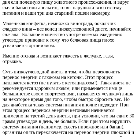
дня ели полезную пищу животного происхождения, и вдруг
съели банан или апельсин, то вы нарушили всю систему
питания и ваши три дня стараний пошли насмарку.
Маленькая конфетка, немножко винограда, бокальчик
сладкого вина – все конец низкоуглеводной диете, начинайте
сначала. Большое количество употребляемых ежедневно
углеводов приводит к тому, что белковая пища плохо
усваивается организмом.
Именно отсюда и возникает тяжесть в желудке, газы,
отрыжка.
Суть низкоуглеводной диеты в том, чтобы переключить
перенос энергии с глюкозы на кетоны. Этот процесс
называется кетоз (не путать с кетоацидозом!). Такая диета не
рекомендуется здоровым людям, или применяется ими (в
большинстве своем спортсменами, называется «сушка») лишь
на некоторое время для того, чтобы быстро сбросить вес. Но
для диабетика такая система питания вполне подходит. При
этом процесс переноса энергии кетонами начинается
примерно на третий день диеты, при условии, что вы едите 30
грамм углеводов в день, не больше. Если при этом нарушить
систему питания (например, съесть пирожное или банан),
организм опять переключается на перенос энергии глюкозой и