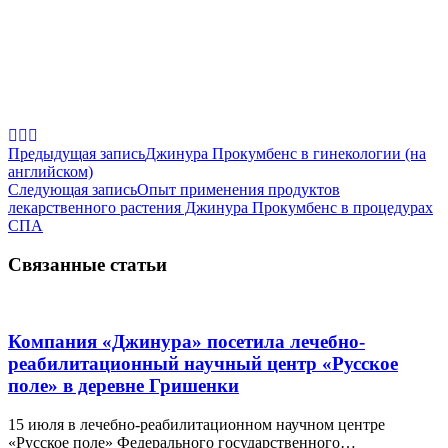
Навигация
Предыдущая запись
Джинура Прокумбенс в гинекологии (на
английском)
по
Следующая запись
Опыт применения продуктов
записям
лекарственного растения Джинура Прокумбенс в процедурах
СПА
Связанные статьи
Компания «Джинура» посетила лечебно-
реабилитационный научный центр «Русское
поле» в деревне Гришенки
15 июля в лечебно-реабилитационном научном центре
«Русское поле» Федерального государственного…